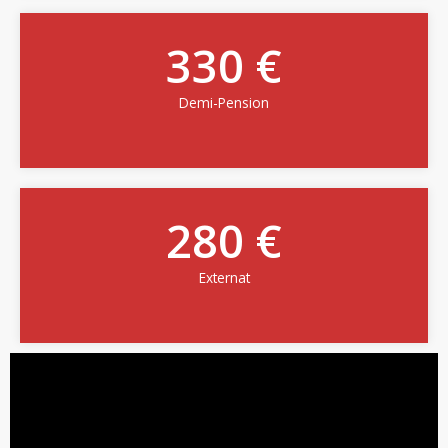
330 €
Demi-Pension
280 €
Externat