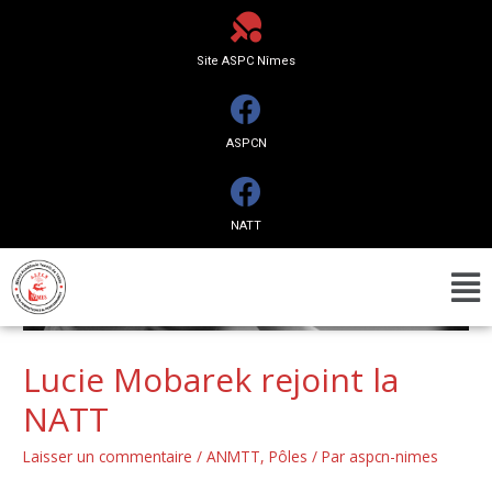
Site ASPC Nîmes
ASPCN
NATT
Lucie Mobarek rejoint la
NATT
Laisser un commentaire
/
ANMTT
,
Pôles
/ Par
aspcn-nimes